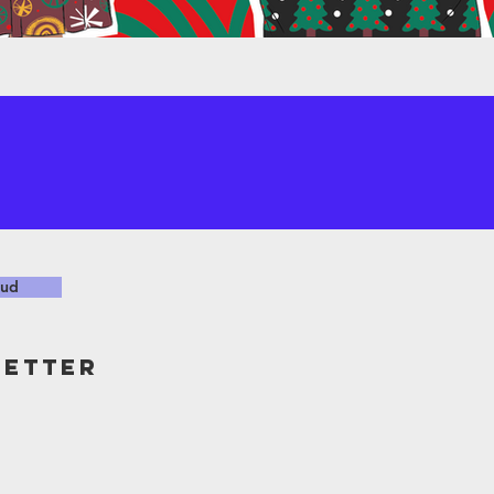
!
oud
ETTER