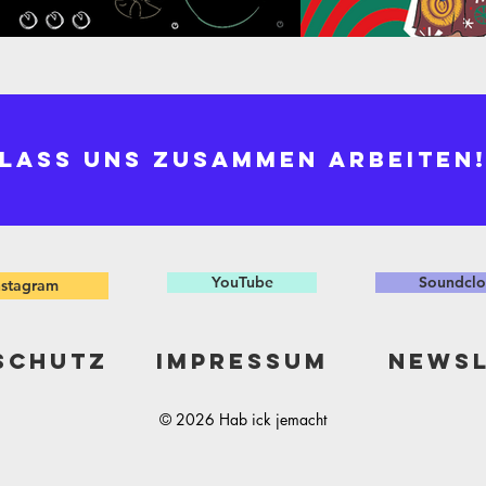
LASS UNS ZUSAMMEN ARBEITEN
YouTube
Soundcl
nstagram
SCHUTZ
IMPRESSUM
NEWSL
© 2026 Hab ick j
emacht