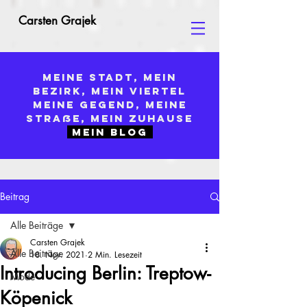
Carsten Grajek
MEINE STADT, MEIN
BEZIRK, MEIN VIERTEL
MEINE GEGEND, MEINE
STRAße, MEIN ZUHAUSE
MEIN
BLOG
Beitrag
Alle Beiträge
Carsten Grajek
Alle Beiträge
18. Nov. 2021
2 Min. Lesezeit
Introducing Berlin: Treptow-
Mode
Köpenick