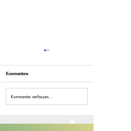
Kommentare
Kommentar verfassen...
Introducing Berlin:
Introducing Berli
Neukölln
Spandau